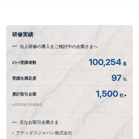
研修実績
法人研修の導入をご検討中の企業さまへ
100,254
のべ受講者数
名
97
受講生満足度
%
1,500
累計取引企業
社+
※2025年2月末時点
主なお取引企業さま
アディダスジャパン株式会社