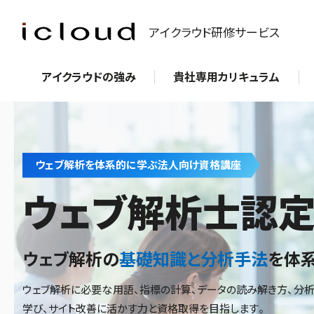
アイクラウド研修サービス
アイクラウドの強み
貴社専用カリキュラム
ウェブ解析を体系的に学ぶ法人向け資格講座
ウェブ解析士
認
ウェブ解析の
基礎知識と分析手法
を体
ウェブ解析に必要な用語、指標の計算、データの読み解き方、分
学び、サイト改善に活かす力と資格取得を目指します。