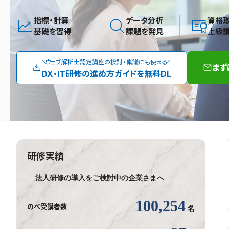
指標・計算
データ分析
資格
基礎を習得
課題を発見
上級
ウェブ解析士認定講座の検討・稟議にも使える
まず
DX・IT研修の進め方ガイドを無料DL
研修実績
法人研修の導入をご検討中の企業さまへ
100,254
のべ受講者数
名