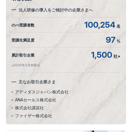
法人研修の導入をご検討中の企業さまへ
100,254
のべ受講者数
名
97
受講生満足度
%
1,500
累計取引企業
社+
※2025年2月末時点
主なお取引企業さま
アディダスジャパン株式会社
ANAセールス株式会社
株式会社講談社
ファイザー株式会社