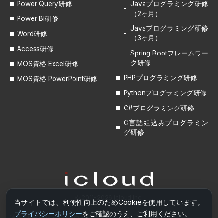
Power Query研修
Javaプログラミング研修
（2ヶ月）
Power BI研修
Javaプログラミング研修
Word研修
（3ヶ月）
Access研修
Spring Bootフレームワー
ク研修
MOS資格 Excel研修
PHPプログラミング研修
MOS資格 PowerPoint研修
Pythonプログラミング研修
C#プログラミング研修
C言語組込みプログラミン
グ研修
© 2011-2026 icloud Inc.
当サイトでは、利便性向上のためCookieを使用しています。
プライバシーポリシー
をご確認のうえ、ご利用ください。
運営
株式会社アイクラウド