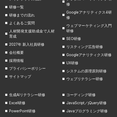
修
研修一覧
Googleアナリティクス4研
研修までの流れ
修
よくあるご質問
ウェブマーケティング入門
研修
人材開発支援助成金で人材
育成
SEO研修
2027年 新入社員研修
リスティング広告研修
会社概要
Googleアナリティクス研修
採用情報
UX研修
プライバシーポリシー
システムの原理原則研修
サイトマップ
ウェブリテラシー研修
生成AIリテラシー研修
コーディング研修
Excel研修
JavaScript／jQuery研修
PowerPoint研修
Javaプログラミング研修