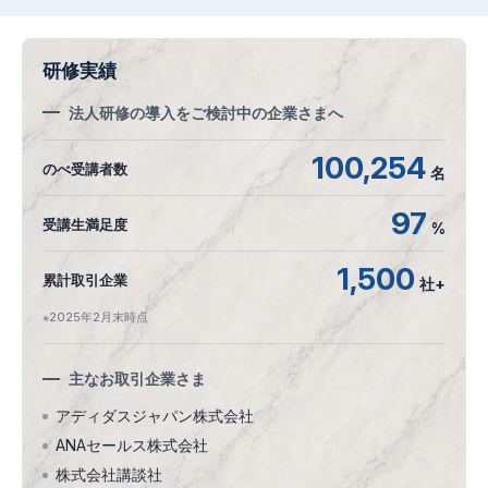
研修実績
法人研修の導入をご検討中の企業さまへ
100,254
のべ受講者数
名
97
受講生満足度
%
1,500
累計取引企業
社+
※2025年2月末時点
主なお取引企業さま
アディダスジャパン株式会社
ANAセールス株式会社
株式会社講談社