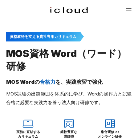
研修一覧
新人研修
会社概要
問い合わせ
メニュー
資格取得を支える貴社専用カリキュラム
MOS資格 Word（ワード）
研修
MOS Wordの
合格力
を、実践演習で強化
MOS試験の出題範囲を体系的に学び、Wordの操作力と試験
合格に必要な実践力を養う法人向け研修です。
実務に直結する
経験豊富な
集合研修 or
カリキュラム
講師陣
オンライン研修