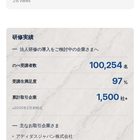
215 views
研修実績
法人研修の導入をご検討中の企業さまへ
100,254
のべ受講者数
名
97
受講生満足度
%
1,500
累計取引企業
社+
※2025年2月末時点
主なお取引企業さま
アディダスジャパン株式会社