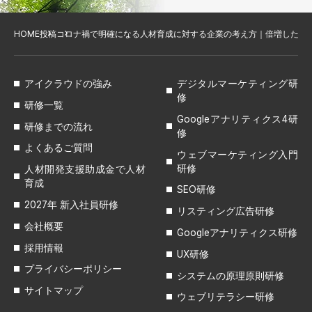
HOME
投稿
コロナ禍で明確になる人材育成に対する企業の考え方｜倍増した研
アイクラウドの強み
デジタルマーケティング研
修
研修一覧
Googleアナリティクス4研
研修までの流れ
修
よくあるご質問
ウェブマーケティング入門
研修
人材開発支援助成金で人材
育成
SEO研修
2027年 新入社員研修
リスティング広告研修
会社概要
Googleアナリティクス研修
採用情報
UX研修
プライバシーポリシー
システムの原理原則研修
サイトマップ
ウェブリテラシー研修