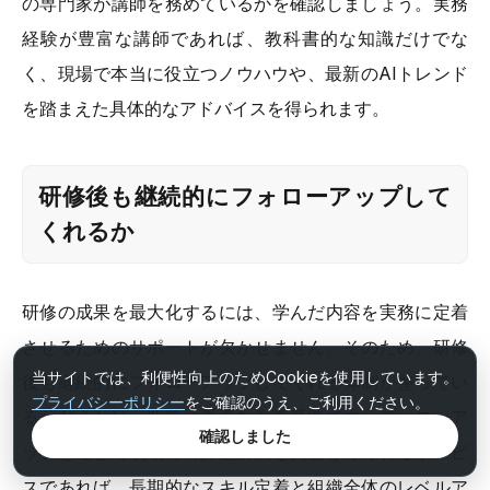
の専門家が講師を務めているかを確認しましょう。実務
経験が豊富な講師であれば、教科書的な知識だけでな
く、現場で本当に役立つノウハウや、最新のAIトレンド
を踏まえた具体的なアドバイスを得られます。
研修後も継続的にフォローアップして
くれるか
研修の成果を最大化するには、学んだ内容を実務に定着
させるためのサポートが欠かせません。そのため、研修
当サイトでは、利便性向上のためCookieを使用しています。
後も継続的にフォローアップしてくれる体制が整ってい
プライバシーポリシー
をご確認のうえ、ご利用ください。
るかどうかは、非常に重要な判断基準です。フォローア
確認しました
ップを通じて現場での課題解決を支援してくれるサービ
スであれば、長期的なスキル定着と組織全体のレベルア