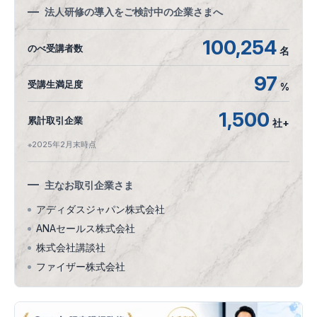
法人研修の導入をご検討中の企業さまへ
100,254
のべ受講者数
名
97
受講生満足度
%
1,500
累計取引企業
社+
※2025年2月末時点
主なお取引企業さま
アディダスジャパン株式会社
ANAセールス株式会社
株式会社講談社
ファイザー株式会社