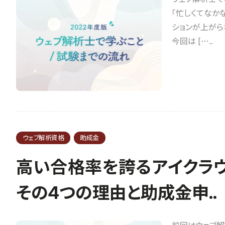
「忙しくてなか
ションが上がら
今回は […..
ウェブ解析資格
助成金
高い合格率を誇るアイクラ
その4つの理由と助成金申..