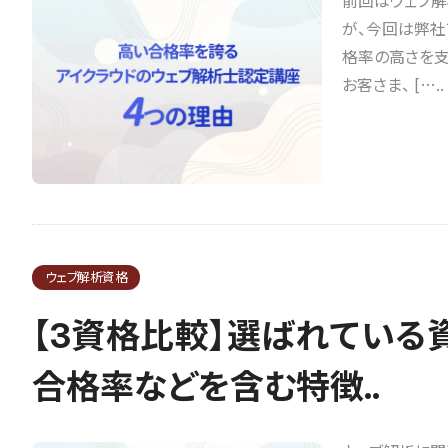
前回はウェブ解
が、今回は弊社
格率の高さを
お客さま、 […..
ウェブ解析資格
【3資格比較】選ばれている
合格率などを含む特徴..