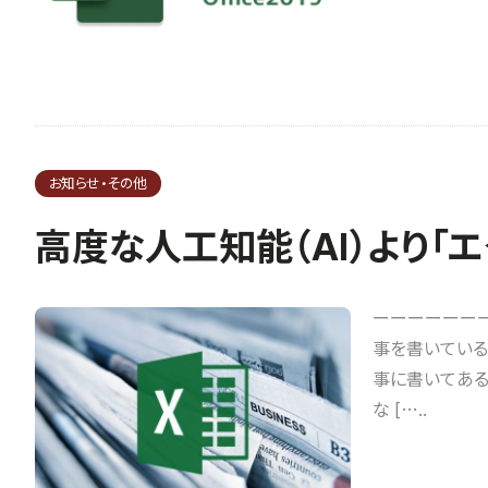
お知らせ・その他
高度な人工知能（AI）より「
ーーーーーーー
事を書いている
事に書いてある
な […..