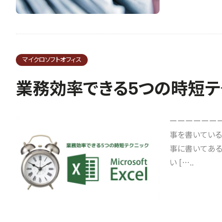
マイクロソフトオフィス
業務効率できる5つの時短テ
ーーーーーーー
事を書いている
事に書いてある
い […..