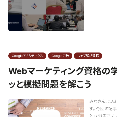
Googleアナリティクス
Google広告
ウェブ解析資格
Webマーケティング資格の
ッと模擬問題を解こう
みなさん、こん
す。 今回の記
と」できるアプリを