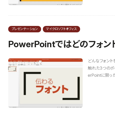
プレゼンテーション
マイクロソフトオフィス
PowerPointではどのフ
どんなフォントを
触れた3つのポ
erPointに