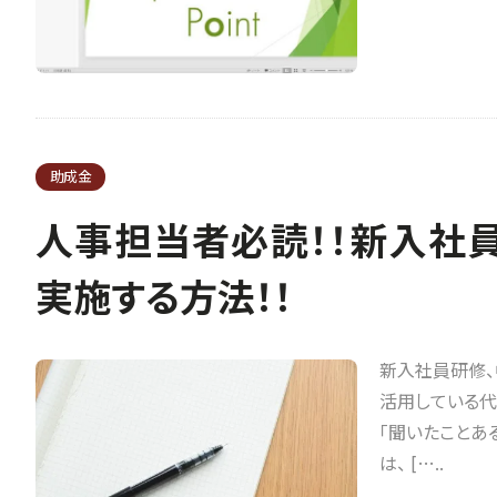
助成金
人事担当者必読！！新入社
実施する方法！！
新入社員研修、
活用している代
「聞いたことあ
は、 […..