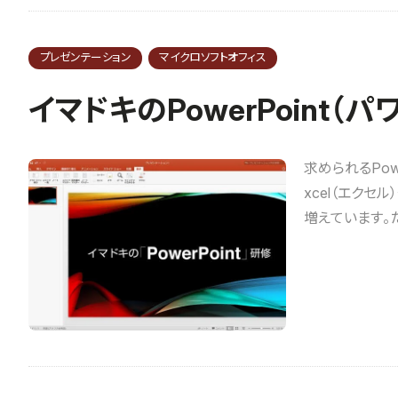
プレゼンテーション
マイクロソフトオフィス
イマドキのPowerPoint（
求められるPow
xcel（エクセ
増えています。ただ