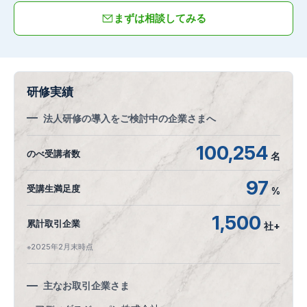
まずは相談してみる
研修実績
法人研修の導入をご検討中の企業さまへ
100,254
のべ受講者数
名
97
受講生満足度
%
1,500
累計取引企業
社+
※2025年2月末時点
主なお取引企業さま