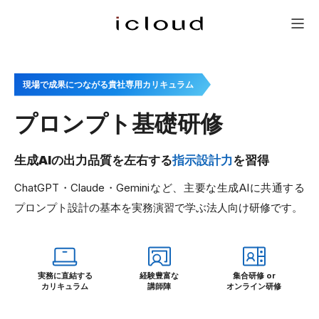
研修一覧
新人研修
会社概要
問い合わせ
メニュー
現場で成果につながる貴社専用カリキュラム
プロンプト基礎研修
生成AIの出力品質を左右する
指示設計力
を習得
ChatGPT・Claude・Geminiなど、主要な生成AIに共通する
プロンプト設計の基本を実務演習で学ぶ法人向け研修です。
実務に直結する
経験豊富な
集合研修 or
カリキュラム
講師陣
オンライン研修