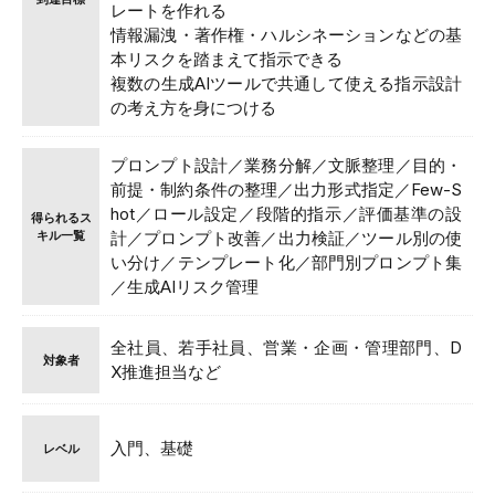
レートを作れる
情報漏洩・著作権・ハルシネーションなどの基
本リスクを踏まえて指示できる
複数の生成AIツールで共通して使える指示設計
の考え方を身につける
プロンプト設計／業務分解／文脈整理／目的・
前提・制約条件の整理／出力形式指定／Few-S
hot／ロール設定／段階的指示／評価基準の設
得られるス
キル一覧
計／プロンプト改善／出力検証／ツール別の使
い分け／テンプレート化／部門別プロンプト集
／生成AIリスク管理
全社員、若手社員、営業・企画・管理部門、D
対象者
X推進担当など
入門、基礎
レベル