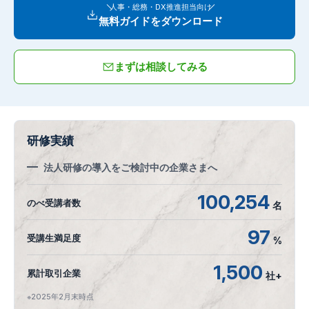
人事・総務・DX推進担当向け
無料ガイドをダウンロード
まずは相談してみる
研修実績
法人研修の導入をご検討中の企業さまへ
100,254
のべ受講者数
名
97
受講生満足度
%
1,500
累計取引企業
社+
※2025年2月末時点