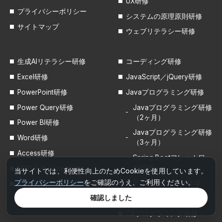
UX研修
プライバシーポリシー
システムの原理原則研修
サイトマップ
ウェブリテラシー研修
生成AIリテラシー研修
コーディング研修
Excel研修
JavaScript／jQuery研修
PowerPoint研修
Javaプログラミング研修
Power Query研修
Javaプログラミング研修
（2ヶ月）
Power BI研修
Javaプログラミング研修
Word研修
（3ヶ月）
Access研修
Spring Bootフレームワー
ク研修
MOS資格 Excel研修
当サイトでは、利便性向上のためCookieを使用しています。
プライバシーポリシー
をご確認のうえ、ご利用ください。
PHPプログラミング研修
MOS資格 PowerPoint研修
確認しました
Pythonプログラミング研修
C#プログラミング研修