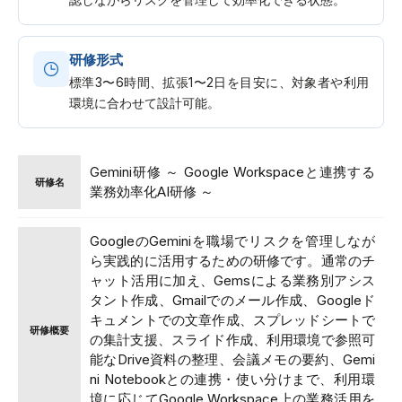
研修形式
標準3〜6時間、拡張1〜2日を目安に、対象者や利用
環境に合わせて設計可能。
Gemini研修 ～ Google Workspaceと連携する
研修名
業務効率化AI研修 ～
GoogleのGeminiを職場でリスクを管理しなが
ら実践的に活用するための研修です。通常のチ
ャット活用に加え、Gemsによる業務別アシス
タント作成、Gmailでのメール作成、Googleド
キュメントでの文章作成、スプレッドシートで
研修概要
の集計支援、スライド作成、利用環境で参照可
能なDrive資料の整理、会議メモの要約、Gemi
ni Notebookとの連携・使い分けまで、利用環
境に応じてGoogle Workspace上の業務活用を