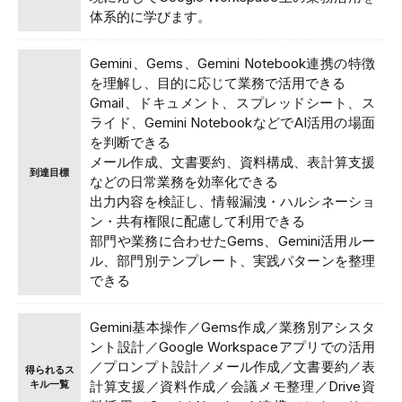
体系的に学びます。
Gemini、Gems、Gemini Notebook連携の特徴
を理解し、目的に応じて業務で活用できる
Gmail、ドキュメント、スプレッドシート、ス
ライド、Gemini NotebookなどでAI活用の場面
を判断できる
メール作成、文書要約、資料構成、表計算支援
到達目標
などの日常業務を効率化できる
出力内容を検証し、情報漏洩・ハルシネーショ
ン・共有権限に配慮して利用できる
部門や業務に合わせたGems、Gemini活用ルー
ル、部門別テンプレート、実践パターンを整理
できる
Gemini基本操作／Gems作成／業務別アシスタ
ント設計／Google Workspaceアプリでの活用
／プロンプト設計／メール作成／文書要約／表
得られるス
キル一覧
計算支援／資料作成／会議メモ整理／Drive資