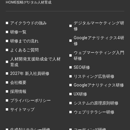
HOME
投稿
デジタル人材育成
アイクラウドの強み
デジタルマーケティング研
修
研修一覧
Googleアナリティクス4研
研修までの流れ
修
よくあるご質問
ウェブマーケティング入門
研修
人材開発支援助成金で人材
育成
SEO研修
2027年 新入社員研修
リスティング広告研修
会社概要
Googleアナリティクス研修
採用情報
UX研修
プライバシーポリシー
システムの原理原則研修
サイトマップ
ウェブリテラシー研修
生成AIリテラシー研修
コーディング研修