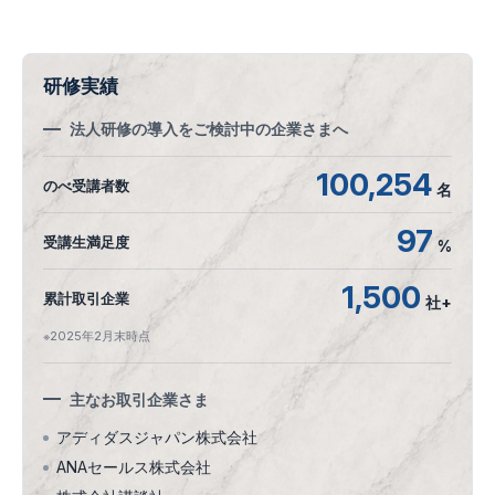
研修実績
法人研修の導入をご検討中の企業さまへ
100,254
のべ受講者数
名
97
受講生満足度
%
1,500
累計取引企業
社+
※2025年2月末時点
主なお取引企業さま
アディダスジャパン株式会社
ANAセールス株式会社