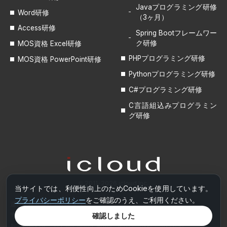
Javaプログラミング研修
Word研修
（3ヶ月）
Access研修
Spring Bootフレームワー
ク研修
MOS資格 Excel研修
PHPプログラミング研修
MOS資格 PowerPoint研修
Pythonプログラミング研修
C#プログラミング研修
C言語組込みプログラミン
グ研修
© 2011-2026 icloud Inc.
当サイトでは、利便性向上のためCookieを使用しています。
プライバシーポリシー
をご確認のうえ、ご利用ください。
運営
株式会社アイクラウド
〒107-0051 東京都港区元赤坂1-7-17(1F)
確認しました
お問い合わせ TEL.03-6863-4805 Mail.
info@icloud.co.jp