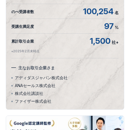
100,254
のべ受講者数
名
97
受講生満足度
%
1,500
累計取引企業
社+
※2025年2月末時点
主なお取引企業さま
アディダスジャパン株式会社
ANAセールス株式会社
株式会社講談社
ファイザー株式会社