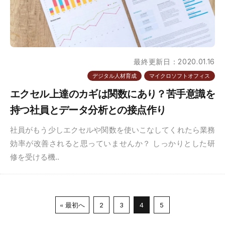
最終更新日：2020.01.16
デジタル人材育成
マイクロソフトオフィス
エクセル上達のカギは関数にあり？苦手意識を
持つ社員とデータ分析との接点作り
社員がもう少しエクセルや関数を使いこなしてくれたら業務
効率が改善されると思っていませんか？ しっかりとした研
修を受ける機..
« 最初へ
2
3
4
5